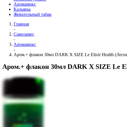
Аромамикс
Кальяны
Жевательный табак
Главная
-
Самозамес
-
Аромамикс
-
Аром.+ флакон 30мл DARK X SIZE Le Elixir Health (Лесн
Аром.+ флакон 30мл DARK X SIZE Le Eli