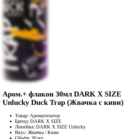
Аром.+ флакон 30мл DARK X SIZE
Unlucky Duck Trap (Жвачка с киви)
Товар:
Ароматизатор
Бренд:
DARK X SIZE
Линейка:
DARK X SIZE Unlucky
Вкус:
Жвачка / Киви
Объём:
30 мл