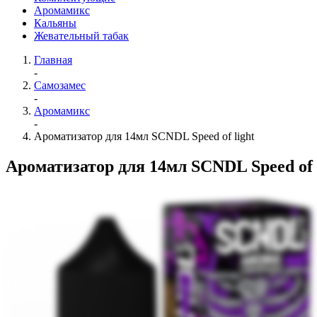
Аромамикс
Кальяны
Жевательный табак
Главная
-
Самозамес
-
Аромамикс
-
Ароматизатор для 14мл SCNDL Speed of light
Ароматизатор для 14мл SCNDL Speed of 