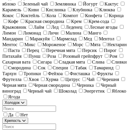
яблоко
Зеленый чай
Земляника
Йогурт
Кактус
Карамель
Киви
Кислинка
Клубника
Клюква
Кокос
Коктейль
Кола
Компот
Конфета
Корица
Кофе
Красная смородина
Крем
Крем-сода
Крыжовник
Лайм
Лед
Леденец
Лесные ягоды
Лимон
Лимонад
Личи
Малина
Манго
Мандарин
Маракуйя
Мармелад
Мед
Ментол
Ментос
Микс
Мороженое
Морс
Мята
Нектарин
Паста
Перец
Перечная мята
Персик
Пирог
Питахайя
Пунш
Роза
Розовый грейпфрут
Ром
Сахарная вата
Сигара
Сладкая мята
Слива
Сливки
Смородина
Сок
Специи
Табак
Тамаринд
Тархун
Тропики
Фейхоа
Фисташка
Фрукты
Фрутелла
Хвоя
Хурма
Цитрус
Чай
Черешня
Черная мята
Черная смородина
Черника
Черный
виноград
Черный чай
Шоколад
Энергетик
Яблоко
Ягода
Холодок
Да
Нет
Крепость