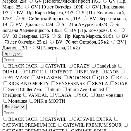
Маркса, 29а
GV | Яснополянский просп 1А/3
GV | Пр.
Мира, 25а
GV | 10 лет Октября, 109Б
GV | Лицкевича,
1/7
BV | Пр. Карла Маркса, 91/3
Si | Пр. Космический,
17Б/1
Si | Сибирский проспект, 11А
BV | Березовского,
19
BV | Дианова, 14/4
Si | 21-я Амурская 43/3
Si |
Богдана Хмельницкого, 186/3
BV | Пр. Комарова, 6 к1
GV | 33 Северная, 157Б
Si | Пр. Карла Маркса, 91/5а
BV
| 70 лет Октября, 25 к1
BV | 70 лет Октября, 25 к2
BV |
Дианова, 3/1
Si | Завертяева, 21 к2а
Бренд
BLACK JACK
CATSWIIL
CRAZY
CandyLab
DUALL
GLITCH
HOTSPOT
INFLAVE
KAOS
LOST MARY
MALASIAN
PODONKI
QUIX
RELL
RICK AND MORTY
SENSESENSE
SKALA
SOAK
Serial Chiller Zero
Slurm
Slurm Zero Limited
TheДвиж
VANDAL
VLAGA
YCO
Злая монашка
Монашка
РИК и МОРТИ
Линейка
BLACK JACK
CATSWIIL
CATSWIIL EXTRA
CATSWIIL PREMIUM ICE
CATSWIIL PREMIUM SOUR
CATSWIIL PREMIUM SWEET
CATSWIIL SOUR