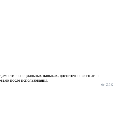
одимости в специальных навыках, достаточно всего лишь
овано после использования.
2.1К