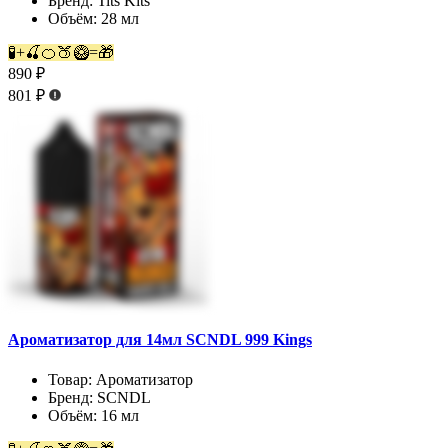
Бренд:
Tits Kits
Объём:
28 мл
🧪+🍒🍊🍑🥝=🎁
890 ₽
801 ₽
Ароматизатор для 14мл SCNDL 999 Kings
Товар:
Ароматизатор
Бренд:
SCNDL
Объём:
16 мл