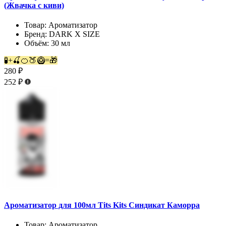
(Жвачка с киви)
Товар:
Ароматизатор
Бренд:
DARK X SIZE
Объём:
30 мл
🧪+🍒🍊🍑🥝=🎁
280 ₽
252 ₽
Ароматизатор для 100мл Tits Kits Синдикат Каморра
Товар:
Ароматизатор