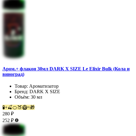
Аром.+ флакон 30мл DARK X SIZE Le Elixir Bulk (Кола и
виноград)
Товар:
Ароматизатор
Бренд:
DARK X SIZE
Объём:
30 мл
🧪+🍒🍊🍑🥝=🎁
280 ₽
252 ₽