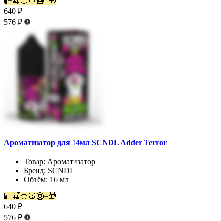
🧪+🍒🍊🍑🥝=🎁
640 ₽
576 ₽
Ароматизатор для 14мл SCNDL Adder Terror
Товар:
Ароматизатор
Бренд:
SCNDL
Объём:
16 мл
🧪+🍒🍊🍑🥝=🎁
640 ₽
576 ₽