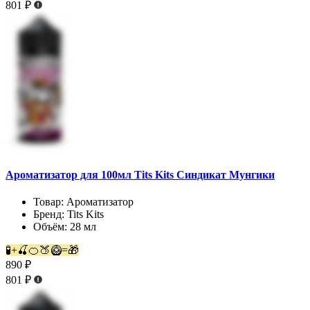
801 ₽
Ароматизатор для 100мл Tits Kits Синдикат Мунгики
Товар:
Ароматизатор
Бренд:
Tits Kits
Объём:
28 мл
🧪+🍒🍊🍑🥝=🎁
890 ₽
801 ₽