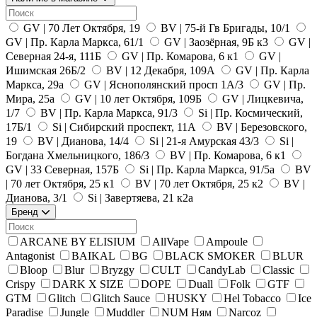
GV | 70 Лет Октября, 19
BV | 75-й Гв Бригады, 10/1
GV | Пр. Карла Маркса, 61/1
GV | Заозёрная, 9Б к3
GV |
Северная 24-я, 111Б
GV | Пр. Комарова, 6 к1
GV |
Ишимская 26Б/2
BV | 12 Декабря, 109А
GV | Пр. Карла
Маркса, 29а
GV | Яснополянский просп 1А/3
GV | Пр.
Мира, 25а
GV | 10 лет Октября, 109Б
GV | Лицкевича,
1/7
BV | Пр. Карла Маркса, 91/3
Si | Пр. Космический,
17Б/1
Si | Сибирский проспект, 11А
BV | Березовского,
19
BV | Дианова, 14/4
Si | 21-я Амурская 43/3
Si |
Богдана Хмельницкого, 186/3
BV | Пр. Комарова, 6 к1
GV | 33 Северная, 157Б
Si | Пр. Карла Маркса, 91/5а
BV
| 70 лет Октября, 25 к1
BV | 70 лет Октября, 25 к2
BV |
Дианова, 3/1
Si | Завертяева, 21 к2а
Бренд
ARCANE BY ELISIUM
AllVape
Ampoule
Antagonist
BAIKAL
BG
BLACK SMOKER
BLUR
Bloop
Blur
Bryzgy
CULT
CandyLab
Classic
Crispy
DARK X SIZE
DOPE
Duall
Folk
GTF
GTM
Glitch
Glitch Sauce
HUSKY
Hel Tobacco
Ice
Paradise
Jungle
Muddler
NUM Ням
Narcoz