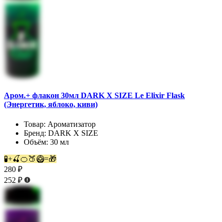
Аром.+ флакон 30мл DARK X SIZE Le Elixir Flask
(Энергетик, яблоко, киви)
Товар:
Ароматизатор
Бренд:
DARK X SIZE
Объём:
30 мл
🧪+🍒🍊🍑🥝=🎁
280 ₽
252 ₽