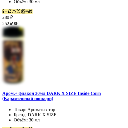
Объём:
30 мл
🧪+🍒🍊🍑🥝=🎁
280 ₽
252 ₽
Аром.+ флакон 30мл DARK X SIZE Inside Corn
(Карамельный попкорн)
Товар:
Ароматизатор
Бренд:
DARK X SIZE
Объём:
30 мл