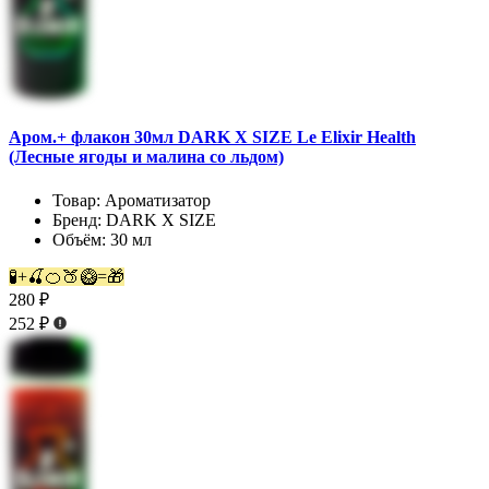
Аром.+ флакон 30мл DARK X SIZE Le Elixir Health
(Лесные ягоды и малина со льдом)
Товар:
Ароматизатор
Бренд:
DARK X SIZE
Объём:
30 мл
🧪+🍒🍊🍑🥝=🎁
280 ₽
252 ₽