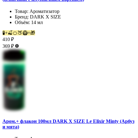
Товар:
Ароматизатор
Бренд:
DARK X SIZE
Объём:
14 мл
🧪+🍒🍊🍑🥝=🎁
410 ₽
369 ₽
Аром.+ флакон 100мл DARK X SIZE Le Elixir Minty (Арбуз
и мята)