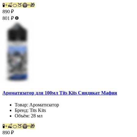
🧪+🍒🍊🍑🥝=🎁
890 ₽
801 ₽
Ароматизатор для 100мл Tits Kits Синдикат Мафия
Товар:
Ароматизатор
Бренд:
Tits Kits
Объём:
28 мл
🧪+🍒🍊🍑🥝=🎁
890 ₽