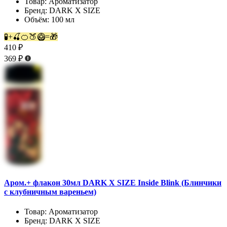
Товар:
Ароматизатор
Бренд:
DARK X SIZE
Объём:
100 мл
🧪+🍒🍊🍑🥝=🎁
410 ₽
369 ₽
Аром.+ флакон 30мл DARK X SIZE Inside Blink (Блинчики
с клубничным вареньем)
Товар:
Ароматизатор
Бренд:
DARK X SIZE