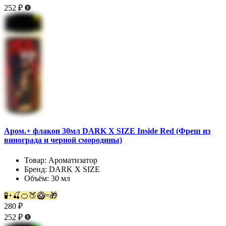
252 ₽
Аром.+ флакон 30мл DARK X SIZE Inside Red (Фреш из
винограда и черной смородины)
Товар:
Ароматизатор
Бренд:
DARK X SIZE
Объём:
30 мл
🧪+🍒🍊🍑🥝=🎁
280 ₽
252 ₽