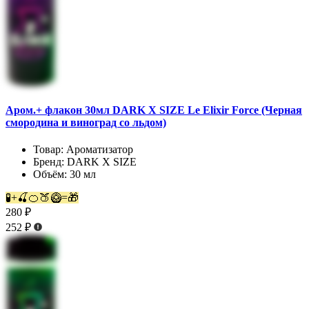
Аром.+ флакон 30мл DARK X SIZE Le Elixir Force (Черная
смородина и виноград со льдом)
Товар:
Ароматизатор
Бренд:
DARK X SIZE
Объём:
30 мл
🧪+🍒🍊🍑🥝=🎁
280 ₽
252 ₽