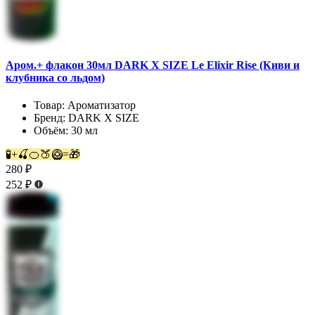
Аром.+ флакон 30мл DARK X SIZE Le Elixir Rise (Киви и
клубника со льдом)
Товар:
Ароматизатор
Бренд:
DARK X SIZE
Объём:
30 мл
🧪+🍒🍊🍑🥝=🎁
280 ₽
252 ₽