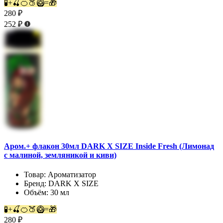
🧪+🍒🍊🍑🥝=🎁
280 ₽
252 ₽
Аром.+ флакон 30мл DARK X SIZE Inside Fresh (Лимонад
с малиной, земляникой и киви)
Товар:
Ароматизатор
Бренд:
DARK X SIZE
Объём:
30 мл
🧪+🍒🍊🍑🥝=🎁
280 ₽