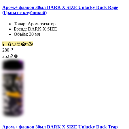
Аром.+ флакон 30мл DARK X SIZE Unlucky Duck Rage
(Гранат с клубникой)
Товар:
Ароматизатор
Бренд:
DARK X SIZE
Объём:
30 мл
🧪+🍒🍊🍑🥝=🎁
280 ₽
252 ₽
Аром.+ флакон 30мл DARK X SIZE Unlucky Duck Trap