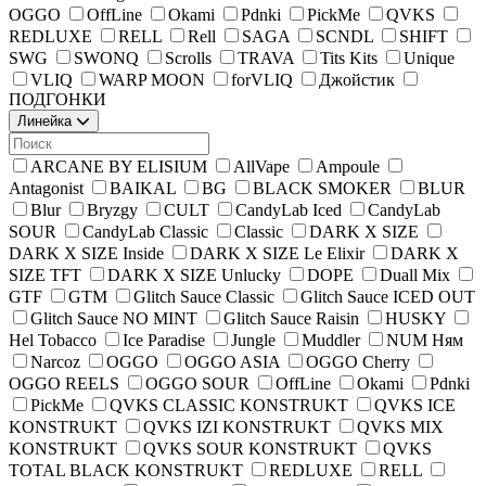
OGGO
OffLine
Okami
Pdnki
PickMe
QVKS
REDLUXE
RELL
Rell
SAGA
SCNDL
SHIFT
SWG
SWONQ
Scrolls
TRAVA
Tits Kits
Unique
VLIQ
WARP MOON
forVLIQ
Джойстик
ПОДГОНКИ
Линейка
ARCANE BY ELISIUM
AllVape
Ampoule
Antagonist
BAIKAL
BG
BLACK SMOKER
BLUR
Blur
Bryzgy
CULT
CandyLab Iced
CandyLab
SOUR
CandyLab Сlassic
Classic
DARK X SIZE
DARK X SIZE Inside
DARK X SIZE Le Elixir
DARK X
SIZE TFT
DARK X SIZE Unlucky
DOPE
Duall Mix
GTF
GTM
Glitch Sauce Classic
Glitch Sauce ICED OUT
Glitch Sauce NO MINT
Glitch Sauce Raisin
HUSKY
Hel Tobacco
Ice Paradise
Jungle
Muddler
NUM Ням
Narcoz
OGGO
OGGO ASIA
OGGO Cherry
OGGO REELS
OGGO SOUR
OffLine
Okami
Pdnki
PickMe
QVKS CLASSIC KONSTRUKT
QVKS ICE
KONSTRUKT
QVKS IZI KONSTRUKT
QVKS MIX
KONSTRUKT
QVKS SOUR KONSTRUKT
QVKS
TOTAL BLACK KONSTRUKT
REDLUXE
RELL