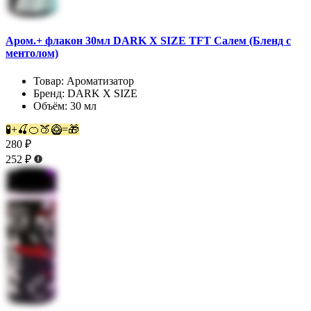
Аром.+ флакон 30мл DARK X SIZE TFT Салем (Бленд с
ментолом)
Товар:
Ароматизатор
Бренд:
DARK X SIZE
Объём:
30 мл
🧪+🍒🍊🍑🥝=🎁
280 ₽
252 ₽