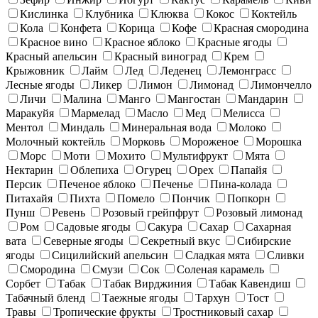
Кислинка
Клубника
Клюква
Кокос
Коктейль
Кола
Конфета
Корица
Кофе
Красная смородина
Красное вино
Красное яблоко
Красные ягоды
Красный апельсин
Красный виноград
Крем
Крыжовник
Лайм
Лед
Леденец
Лемонграсс
Лесные ягоды
Ликер
Лимон
Лимонад
Лимончелло
Личи
Малина
Манго
Мангостан
Мандарин
Маракуйя
Мармелад
Масло
Мед
Мелисса
Ментол
Миндаль
Минеральная вода
Молоко
Молочный коктейль
Морковь
Мороженое
Морошка
Морс
Моти
Мохито
Мультифрукт
Мята
Нектарин
Облепиха
Огурец
Орех
Папайя
Персик
Печеное яблоко
Печенье
Пина-колада
Питахайя
Пихта
Помело
Пончик
Попкорн
Пунш
Ревень
Розовый грейпфрут
Розовый лимонад
Ром
Садовые ягоды
Сакура
Сахар
Сахарная
вата
Северные ягоды
Секретный вкус
Сибирские
ягоды
Сицилийский апельсин
Сладкая мята
Сливки
Смородина
Смузи
Сок
Соленая карамель
Сорбет
Табак
Табак Вирджиния
Табак Кавендиш
Табачный бленд
Таежные ягоды
Тархун
Тост
Травы
Тропические фрукты
Тростниковый сахар