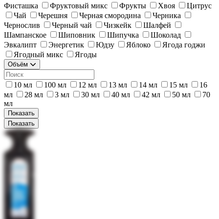
Фисташка
Фруктовый микс
Фрукты
Хвоя
Цитрус
Чай
Черешня
Черная смородина
Черника
Чернослив
Черный чай
Чизкейк
Шалфей
Шампанское
Шиповник
Шипучка
Шоколад
Эвкалипт
Энергетик
Юдзу
Яблоко
Ягода годжи
Ягодный микс
Ягоды
Объём
10 мл
100 мл
12 мл
13 мл
14 мл
15 мл
16
мл
28 мл
3 мл
30 мл
40 мл
42 мл
50 мл
70
мл
Показать
Показать