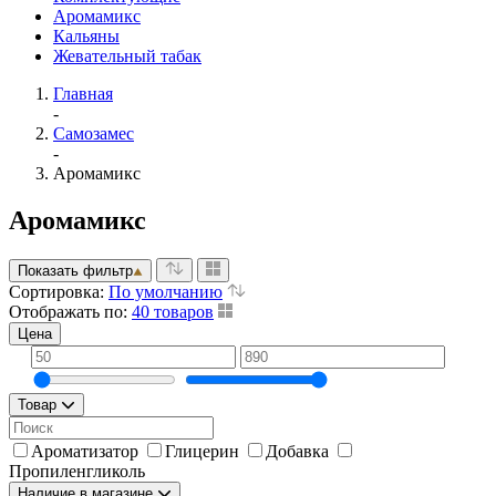
Аромамикс
Кальяны
Жевательный табак
Главная
-
Самозамес
-
Аромамикс
Аромамикс
Показать фильтр
Сортировка:
По умолчанию
Отображать по:
40 товаров
Цена
Товар
Ароматизатор
Глицерин
Добавка
Пропиленгликоль
Наличие в магазине