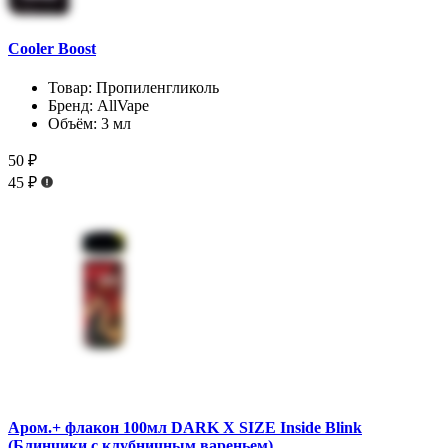
Cooler Boost
Товар:
Пропиленгликоль
Бренд:
AllVape
Объём:
3 мл
50 ₽
45 ₽
Аром.+ флакон 100мл DARK X SIZE Inside Blink
(Блинчики с клубничным вареньем)