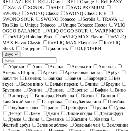
RELL AZURE
RELL Gray
RELL Orange
Rell EAZY
SAGA
SCNDL
SHIFT
SWG PREMIUM
SWONQ
SWONQ Classic
SWONQ Classic ICE
SWONQ SOUR
SWONQ Tobacco
Scrolls
TRAVA
Tits Kits
Unique Tobacco
Unique Tobacco Hector
VLIQ
OGGO BALANCE
VLIQ OGGO SOUR
WARP MOON
forVLIQ Holodno Pisec
forVLIQ MAX Flavor
forVLIQ
MAX Flavor Classic
forVLIQ MAX Flavor Ice
forVLIQ
Shock
Глицерин
Джойстик
ПОДГОНКИ
Вкус
Абрикос
Алоэ
Ананас
Апельсин
Апероль
Апероль Шприц
Арахис
Арахисовая паста
Арбуз
Бабл-ти
Базилик
Байкал
Банан
Барбарис
Без
вкуса
Белое вино
Белый персик
Блины
Брауни
Брусника
Бузина
Ваниль
Варенье
Вафли
Вино
Виноград
Виноград Изабелла
Виски
Вишня
Гавайский микс
Газировка
Голубая малина
Голубика
Голубые ягоды
Гранат
Грейпфрут
Груша
Гуава
Десерт
Джем
Джин
Дикие ягоды
Драгонфрут
Драже
Дыня
Ежевика
Жасмин
Жвачка
Желтый арбуз
Зеленое яблоко
Зеленый чай
Земляника
Зефир
Инжир
Йогурт
Кактус
Карамель
Киви